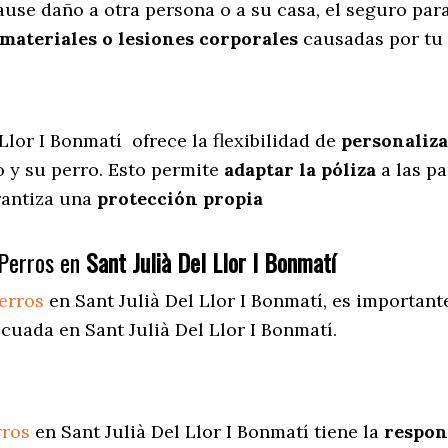
ause daño a otra persona o a su casa, el seguro para
materiales o lesiones corporales
causadas por tu
 Llor I Bonmatí
ofrece
la flexibilidad de
personaliza
 y su perro. Esto permite
adaptar la póliza
a las pa
arantiza una
protección propia
Perros en
Sant Julià Del Llor I Bonmatí
erros
en Sant Julià Del Llor I Bonmatí
, es important
cuada en Sant Julià Del Llor I Bonmatí.
rros
en Sant Julià Del Llor I Bonmatí tiene la
respons