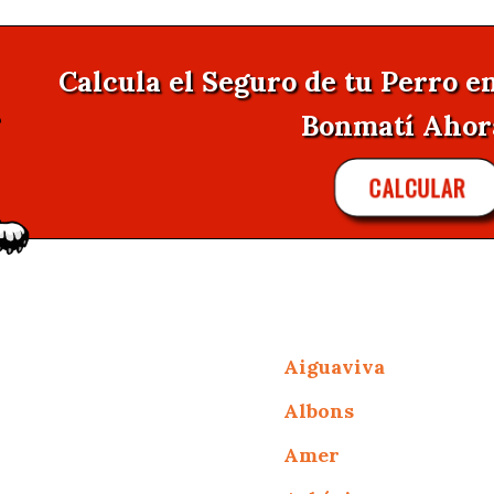
Calcula el Seguro de tu Perro en
Bonmatí Ahora 
CALCULAR
Aiguaviva
Albons
Amer