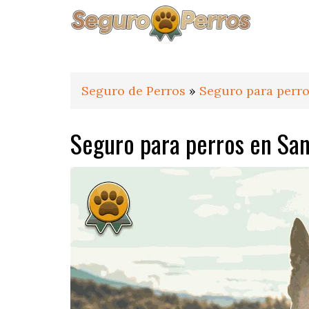
Saltar
Saltar
Saltar
a
al
al
la
contenido
pie
navegación
principal
de
principal
página
Seguro de Perros
»
Seguro para perro
Seguro para perros en Sant