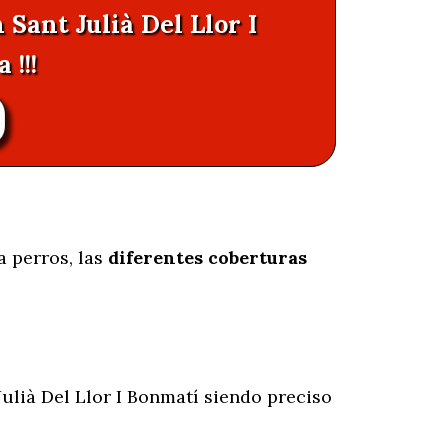
 Sant Julià Del Llor I
!!!
a perros, las
diferentes coberturas
ulià Del Llor I Bonmatí siendo preciso