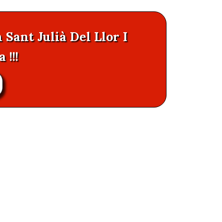
 Sant Julià Del Llor I
!!!