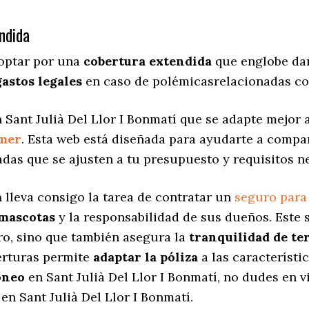
ndida
 optar por una
cobertura extendida
que englobe dañ
gastos legales
en caso de polémicasrelacionadas co
 Sant Julià Del Llor I Bonmatí que se adapte mejor 
mer
. Esta web está diseñada para ayudarte a compa
adas
que se ajusten a tu presupuesto y requisitos n
a
lleva consigo la tarea de contratar un
seguro para
 mascotas
y la responsabilidad de sus dueños. Est
ro, sino que también asegura la
tranquilidad de te
berturas permite
adaptar la póliza
a las característi
óneo
en Sant Julià Del Llor I Bonmatí, no dudes en v
n Sant Julià Del Llor I Bonmatí.