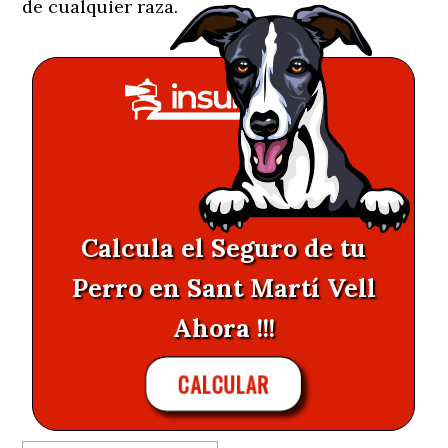
de cualquier raza.
Calcula el Seguro de tu
Perro en Sant Martí Vell
Ahora !!!
CALCULAR