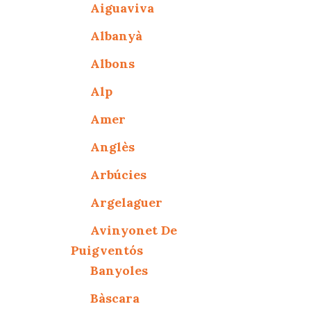
Aiguaviva
Albanyà
Albons
Alp
Amer
Anglès
Arbúcies
Argelaguer
Avinyonet De
Puigventós
Banyoles
Bàscara