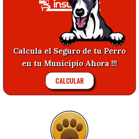
Calcula el Seguro de tu Perro
en tu Municipio Ahora !!!
CALCULAR