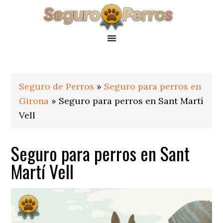
Saltar
Saltar
Saltar
a
al
al
la
contenido
pie
navegación
principal
de
principal
página
Seguro de Perros
»
Seguro para perros en
Girona
»
Seguro para perros en Sant Martí
Vell
Seguro para perros en Sant
Martí Vell