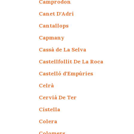
Camprodon
Canet D'Adri
Cantallops
Capmany
Cassà de La Selva
Castellfollit De La Roca
Castelló d'Empúries
Celrà
Cervià De Ter
Cistella
Colera
Colomers