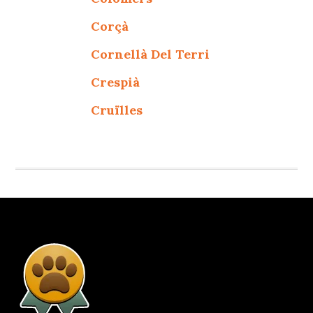
Corçà
Cornellà Del Terri
Crespià
Cruïlles