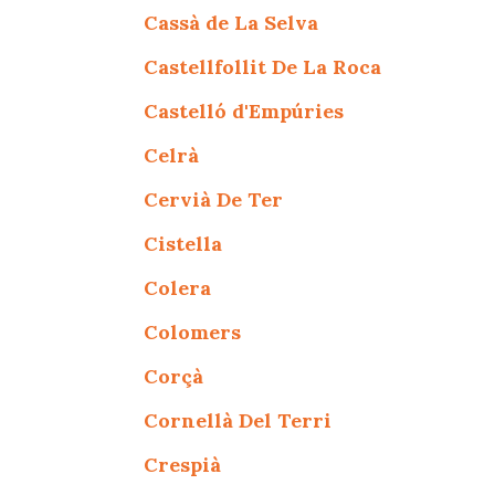
Cassà de La Selva
Castellfollit De La Roca
Castelló d'Empúries
Celrà
Cervià De Ter
Cistella
Colera
Colomers
Corçà
Cornellà Del Terri
Crespià