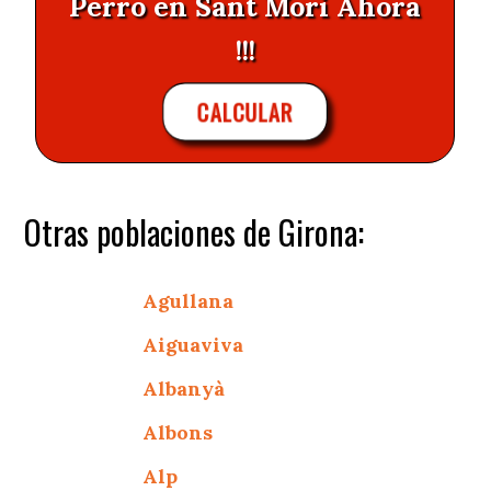
Perro en Sant Mori Ahora
!!!
CALCULAR
Otras poblaciones de Girona:
Agullana
Aiguaviva
Albanyà
Albons
Alp