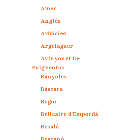
Amer
Anglès
Arbúcies
Argelaguer
Avinyonet De
Puigventós
Banyoles
Bàscara
Begur
Bellcaire d'Empordà
Besalú
Bescanó