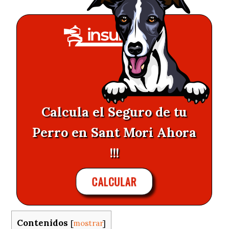
Calcula el Seguro de tu
Perro en Sant Mori Ahora
!!!
CALCULAR
Contenidos
[
mostrar
]