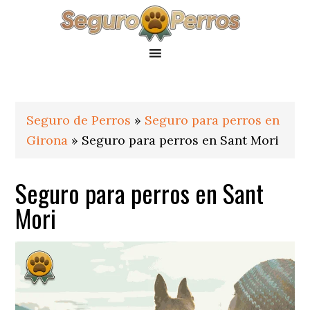
Saltar
Saltar
Saltar
a
al
al
la
contenido
pie
navegación
principal
de
principal
página
Seguro de Perros
»
Seguro para perros en
Girona
»
Seguro para perros en Sant Mori
Seguro para perros en Sant
Mori