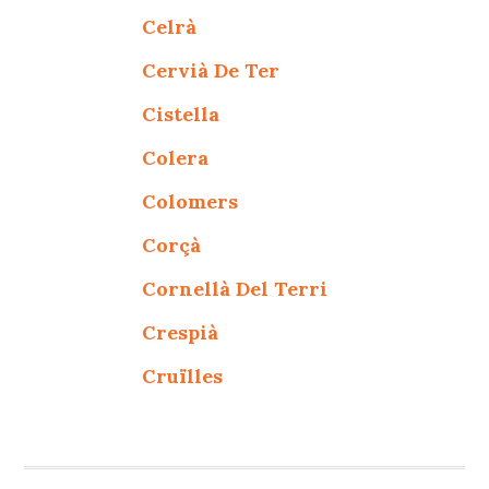
Celrà
Cervià De Ter
Cistella
Colera
Colomers
Corçà
Cornellà Del Terri
Crespià
Cruïlles