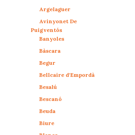
Argelaguer
Avinyonet De
Puigventós
Banyoles
Bàscara
Begur
Bellcaire d'Empordà
Besalú
Bescanó
Beuda
Biure