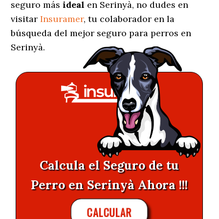
seguro más
ideal
en Serinyà, no dudes en
visitar
Insuramer
, tu colaborador en la
búsqueda del mejor seguro para perros en
Serinyà.
Calcula el Seguro de tu
Perro en Serinyà Ahora !!!
CALCULAR