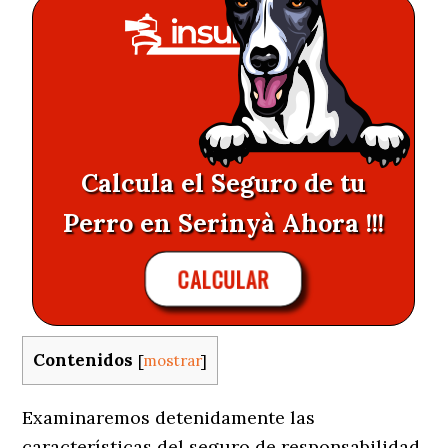
Calcula el Seguro de tu
Perro en Serinyà Ahora !!!
CALCULAR
Contenidos
[
mostrar
]
Examinaremos detenidamente las
características del seguro de responsabilidad