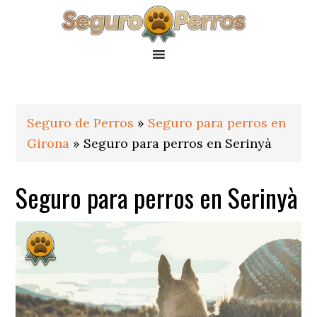
Saltar
Saltar
Saltar
a
al
al
la
contenido
pie
navegación
principal
de
principal
página
Seguro de Perros
»
Seguro para perros en
Girona
»
Seguro para perros en Serinyà
Seguro para perros en Serinyà