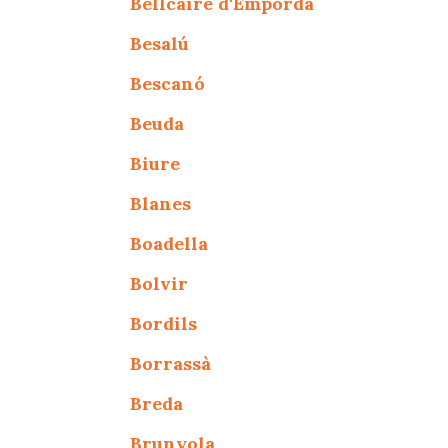
Bellcaire d'Empordà
Besalú
Bescanó
Beuda
Biure
Blanes
Boadella
Bolvir
Bordils
Borrassà
Breda
Brunyola