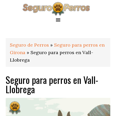
Saltar
Saltar
Saltar
a
al
al
la
contenido
pie
navegación
principal
de
principal
página
Seguro de Perros
»
Seguro para perros en
Girona
»
Seguro para perros en Vall-
Llobrega
Seguro para perros en Vall-
Llobrega