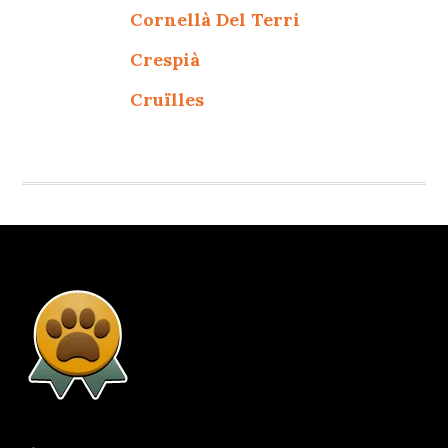
Cornellà Del Terri
Crespià
Cruïlles