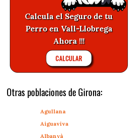
Calcula el Seguro de tu
Perro en Vall-Llobrega
Ahora !!!
CALCULAR
Otras poblaciones de Girona:
Agullana
Aiguaviva
Albanyà