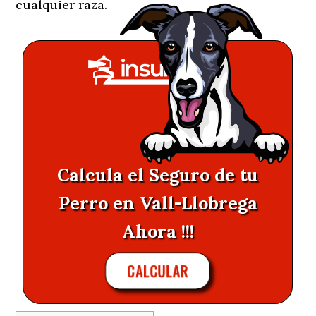
cualquier raza.
Calcula el Seguro de tu
Perro en Vall-Llobrega
Ahora !!!
CALCULAR