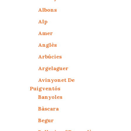
Albons
Alp
Amer
Anglès
Arbúcies
Argelaguer
Avinyonet De
Puigventós
Banyoles
Bàscara
Begur