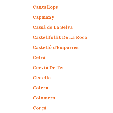
Cantallops
Capmany
Cassà de La Selva
Castellfollit De La Roca
Castelló d'Empúries
Celrà
Cervià De Ter
Cistella
Colera
Colomers
Corçà