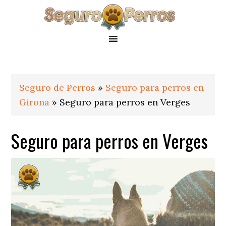
Saltar
Saltar
Saltar
a
al
al
la
contenido
pie
navegación
principal
de
principal
página
Seguro de Perros
»
Seguro para perros en
Girona
»
Seguro para perros en Verges
Seguro para perros en Verges