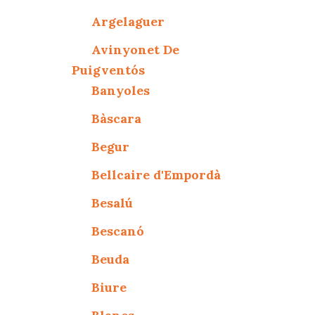
Argelaguer
Avinyonet De
Puigventós
Banyoles
Bàscara
Begur
Bellcaire d'Empordà
Besalú
Bescanó
Beuda
Biure