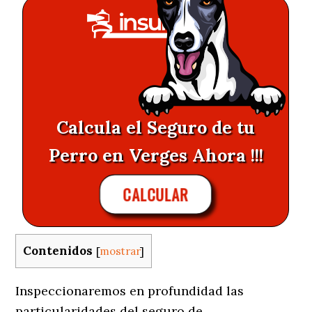
Calcula el Seguro de tu
Perro en Verges Ahora !!!
CALCULAR
Contenidos
[
mostrar
]
Inspeccionaremos en profundidad las
particularidades del seguro de