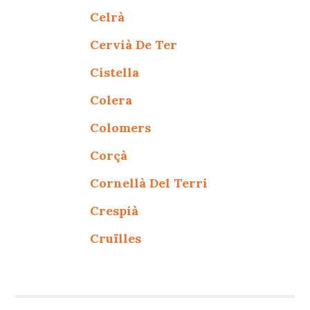
Celrà
Cervià De Ter
Cistella
Colera
Colomers
Corçà
Cornellà Del Terri
Crespià
Cruïlles