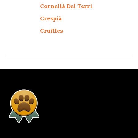
Cornellà Del Terri
Crespià
Cruïlles