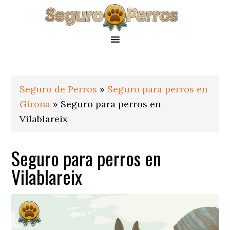
Saltar
Saltar
Saltar
a
al
al
la
contenido
pie
navegación
principal
de
principal
página
Seguro de Perros
»
Seguro para perros en
Girona
»
Seguro para perros en
Vilablareix
Seguro para perros en
Vilablareix