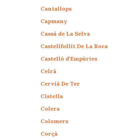
Cantallops
Capmany
Cassà de La Selva
Castellfollit De La Roca
Castelló d'Empúries
Celrà
Cervià De Ter
Cistella
Colera
Colomers
Corçà