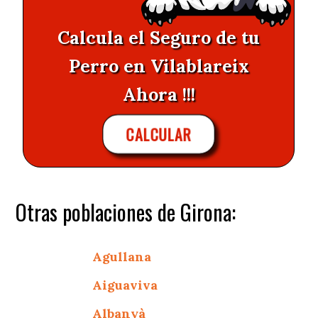
Calcula el Seguro de tu
Perro en Vilablareix
Ahora !!!
CALCULAR
Otras poblaciones de Girona:
Agullana
Aiguaviva
Albanyà