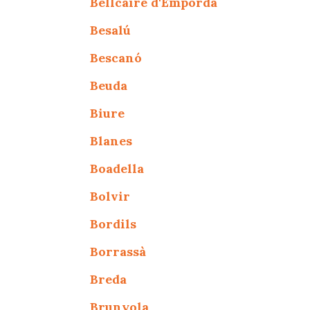
Bellcaire d'Empordà
Besalú
Bescanó
Beuda
Biure
Blanes
Boadella
Bolvir
Bordils
Borrassà
Breda
Brunyola