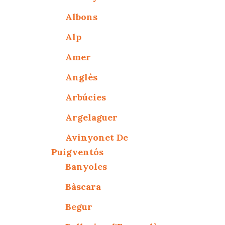
Albons
Alp
Amer
Anglès
Arbúcies
Argelaguer
Avinyonet De
Puigventós
Banyoles
Bàscara
Begur