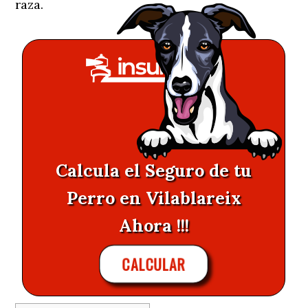
raza.
Calcula el Seguro de tu
Perro en Vilablareix
Ahora !!!
CALCULAR