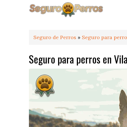
Saltar
Saltar
Saltar
a
al
al
la
contenido
pie
navegación
principal
de
principal
página
Seguro de Perros
»
Seguro para perro
Seguro para perros en Vil