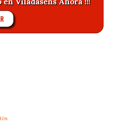
 en Viladasens Ahora !!!
AR
tós