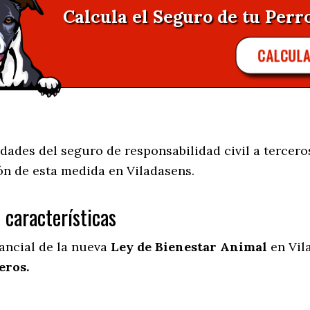
Calcula el Seguro de tu Perro
CALCUL
ades del seguro de responsabilidad civil a terceros
ión de esta medida en
Viladasens.
s características
tancial de la nueva
Ley de Bienestar Animal
en Vil
eros.