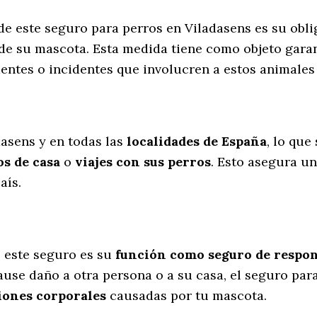
 de este seguro para perros en Viladasens es su obl
de su mascota. Esta medida tiene como objeto garan
dentes o incidentes que involucren a estos animal
l
dasens y en todas las
localidades de España
, lo que
s de casa
o
viajes con sus perros
. Esto asegura u
aís.
 este seguro es su
función como seguro de respons
cause daño a otra persona o a su casa, el seguro par
iones corporales
causadas por tu mascota.