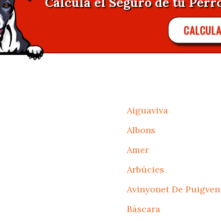
Calcula el Seguro de tu Perro
CALCUL
Aiguaviva
Albons
Amer
Arbúcies
Avinyonet De Puigven
Bàscara