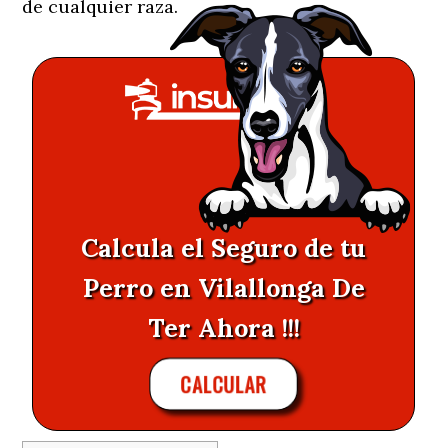
de cualquier raza.
Calcula el Seguro de tu
Perro en Vilallonga De
Ter Ahora !!!
CALCULAR