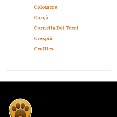
Colomers
Corçà
Cornellà Del Terri
Crespià
Cruïlles