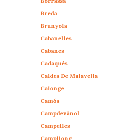
Borrassà
Breda
Brunyola
Cabanelles
Cabanes
Cadaqués
Caldes De Malavella
Calonge
Camós
Campdevànol
Campelles
Campllong