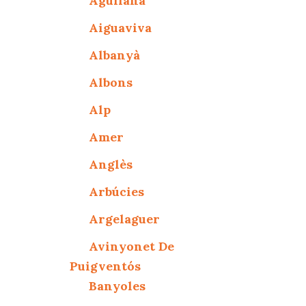
Agullana
Aiguaviva
Albanyà
Albons
Alp
Amer
Anglès
Arbúcies
Argelaguer
Avinyonet De
Puigventós
Banyoles