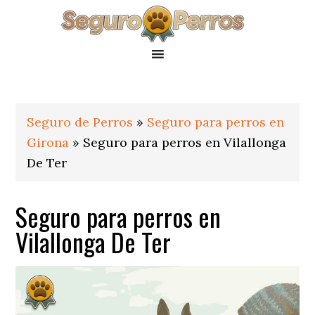
Saltar
Saltar
Saltar
a
al
al
la
contenido
pie
navegación
principal
de
principal
página
Seguro de Perros
»
Seguro para perros en
Girona
»
Seguro para perros en Vilallonga
De Ter
Seguro para perros en
Vilallonga De Ter